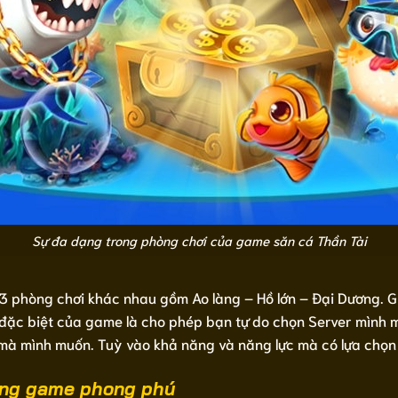
Sự đa dạng trong phòng chơi của game săn cá Thần Tài
3 phòng chơi khác nhau gồm Ao làng – Hồ lớn – Đại Dương. G
 đặc biệt của game là cho phép bạn tự do chọn Server mình 
mà mình muốn. Tuỳ vào khả năng và năng lực mà có lựa chọn 
ong game phong phú