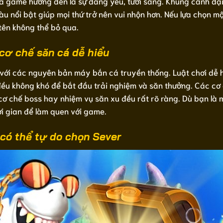
 game hướng đến là sự đáng yêu, tươi sáng. Khung cảnh đại
 nổi bật giúp mọi thứ trở nên vui nhộn hơn. Nếu lựa chọn một 
 tên không thể bỏ qua.
cơ chế săn cá dễ hiểu
ới các nguyên bản máy bắn cá truyền thống. Luật chơi dễ hi
 đều không khó để bắt đầu trải nghiệm và săn thưởng. Các c
ơ chế boss hay nhiệm vụ săn xu đều rất rõ ràng. Dù bạn là 
i gian để làm quen với game.
 có thể tự do chọn Sever