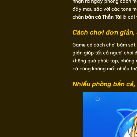
nhận ra ngay phong cách mà
đầy màu sắc với các tone màu
chắn
bắn cá Thần Tài
là cái
Cách chơi đơn giản, 
Game có cách chơi bám sát v
giản giúp tất cả người chơi
không quá phức tạp, những c
cá cũng không mất nhiều thờ
Nhiều phòng bắn cá,