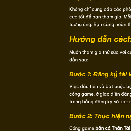
Không chỉ cung cấp các phò
cực tốt để bạn tham gia. Mỗ
tương ứng. Bạn càng hoàn th
Hướng dẫn cách 
Muốn tham gia thử sức với c
dẫn sau:
Bước 1: Đăng ký tài 
Việc đầu tiên và bắt buộc bạ
cổng game, ở giao diện đăn
trong bảng đăng ký và xác 
Bước 2: Thực hiện nạ
Cổng game
bắn cá Thần Tài