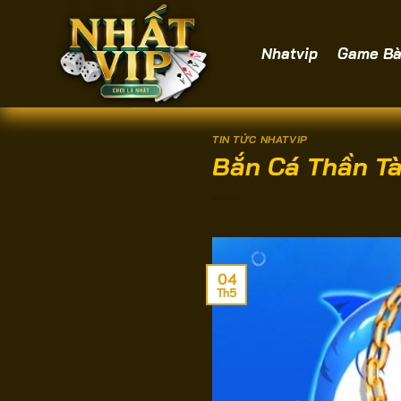
Bỏ
qua
Nhatvip
Game Bà
nội
dung
TIN TỨC NHATVIP
Bắn Cá Thần Tà
04
Th5