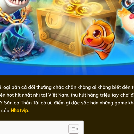
hể loại bắn cá đổi thưởng chắc chắn không ai không biết đến
n hot hit nhất nhì tại Việt Nam, thu hút hàng triệu tay chơi 
y? Săn cá Thần Tài có ưu điểm gì đặc sắc hơn những game k
t của
Nhatvip
.