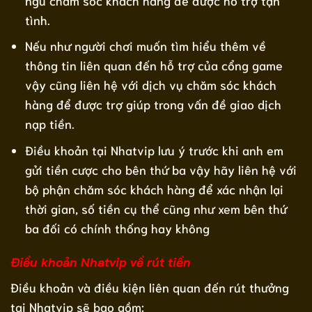
tình.
Nếu như người chơi muốn tìm hiểu thêm về
thông tin liên quan đến hỗ trợ của cổng game
vậy cũng liên hệ với dịch vụ chăm sóc khách
hàng để được trợ giúp trong vấn đề giao dịch
nạp tiền.
Điều khoản tại Nhatvip lưu ý trước khi anh em
gửi tiền cược cho bên thứ ba vậy hãy liên hệ với
bộ phận chăm sóc khách hàng để xác nhận lại
thời gian, số tiền cụ thể cũng như xem bên thứ
ba đối có chính thống hay không
Điều khoản Nhatvip về rút tiền
Điều khoản và điều kiện liên quan đến rút thưởng
tại Nhatvip sẽ bao gồm: