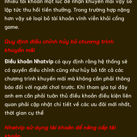
nhiều tài khoản một lúc để nhận khuyến mãi vậy sẽ
lập tức thu hồi tiền thưởng. Trong trường hợp nặng
hơn vậy sẽ loại bỏ tài khoản vĩnh viễn khỏi cổng
game.
Quy định điều chỉnh hủy bỏ chương trình
khuyến mãi
Điều khoản Nhatvip
có quy định rằng hệ thống sẽ
có quyền điều chỉnh cũng như hủy bỏ tất cả các
chương trình khuyến mãi mà không cần phải thông
báo đối với người chơi trước. Khi tham gia tại đây
anh em cần phải tuân thủ điều khoản điều kiện liên
quan phải cập nhật chi tiết về các ưu đãi mới nhất,
thời gian cụ thể
Nhatvip sử dụng tài khoản để nâng cấp tài
khoản