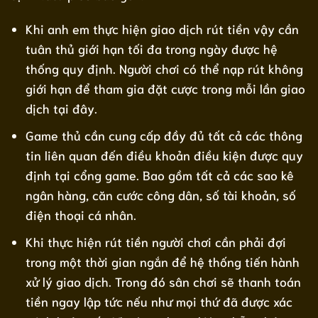
Khi anh em thực hiện giao dịch rút tiền vậy cần
tuân thủ giới hạn tối đa trong ngày được hệ
thống quy định. Người chơi có thể nạp rút không
giới hạn để tham gia đặt cược trong mỗi lần giao
dịch tại đây.
Game thủ cần cung cấp đầy đủ tất cả các thông
tin liên quan đến điều khoản điều kiện được quy
định tại cổng game. Bao gồm tất cả các sao kê
ngân hàng, căn cước công dân, số tài khoản, số
điện thoại cá nhân.
Khi thực hiện rút tiền người chơi cần phải đợi
trong một thời gian ngắn để hệ thống tiến hành
xử lý giao dịch. Trong đó sân chơi sẽ thanh toán
tiền ngay lập tức nếu như mọi thứ đã được xác